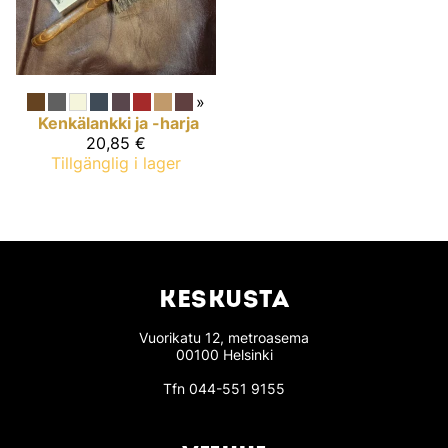
»
Kenkälankki ja -harja
20,85 €
Tillgänglig i lager
KESKUSTA
Vuorikatu 12, metroasema
00100 Helsinki
Tfn
044-551 9155