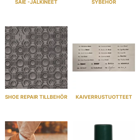
SÄIE -JALKINEET
SYBEHÖR
SHOE REPAIR TILLBEHÖR
KAIVERRUSTUOTTEET