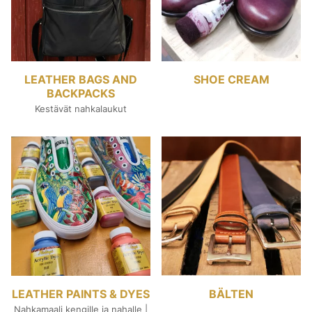
LEATHER BAGS AND
SHOE CREAM
BACKPACKS
Kestävät nahkalaukut
LEATHER PAINTS & DYES
BÄLTEN
Nahkamaali kengille ja nahalle |