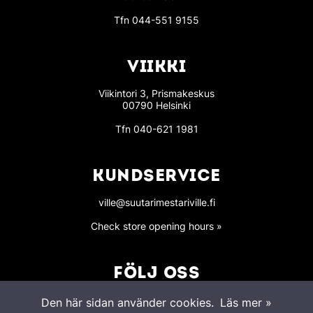
Tfn
044-551 9155
VIIKKI
Viikintori 3, Prismakeskus
00790 Helsinki
Tfn
040-621 1981
KUNDSERVICE
ville@suutarimestariville.fi
Check store opening hours »
FÖLJ OSS
Den här sidan använder cookies.
Läs mer »