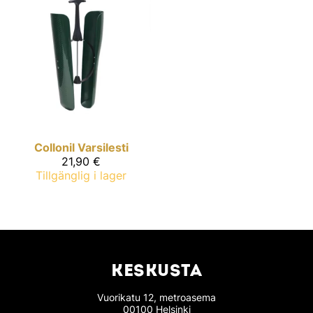
Collonil
Varsilesti
21,90 €
Tillgänglig i lager
KESKUSTA
Vuorikatu 12, metroasema
00100 Helsinki