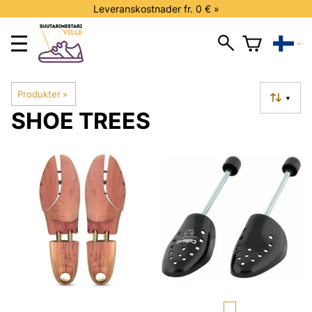
Leveranskostnader fr. 0 € »
Produkter
‪»
▼
SHOE TREES