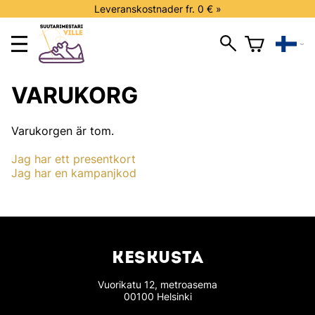
Leveranskostnader fr. 0 € »
VARUKORG
Varukorgen är tom.
Jag har ett presentkort
Jag har en kampanjkod
KESKUSTA
Vuorikatu 12, metroasema
00100 Helsinki