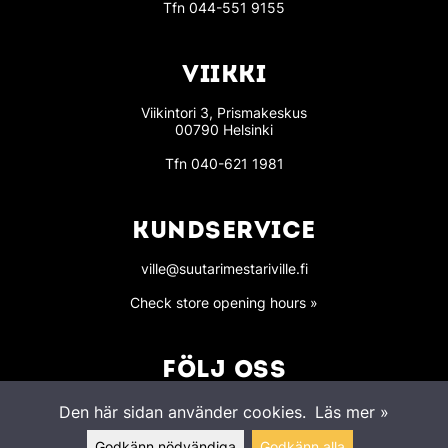
Tfn
044-551 9155
VIIKKI
Viikintori 3, Prismakeskus
00790 Helsinki
Tfn
040-621 1981
KUNDSERVICE
ville@suutarimestariville.fi
Check store opening hours »
FÖLJ OSS
Den här sidan använder cookies.
Läs mer »
Godkänn nödvändiga
Godkänn alla