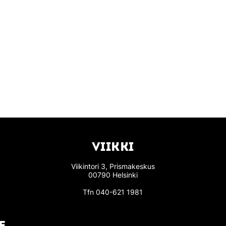
VIIKKI
Viikintori 3, Prismakeskus
00790 Helsinki
Tfn
040-621 1981