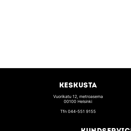
KESKUSTA
Vuorikatu 12, metroasema
00100 Helsinki
Tfn
044-551 9155