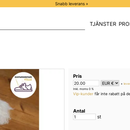
Snabb leverans »
TJÄNSTER
PRO
Pris
+
leve
Inkl. moms 0 %
Vip-kunder
får inte rabatt på de
Antal
st