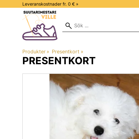
Leveranskostnader fr. 0 € »
Produkter
‪»
Presentkort
‪»
PRESENTKORT