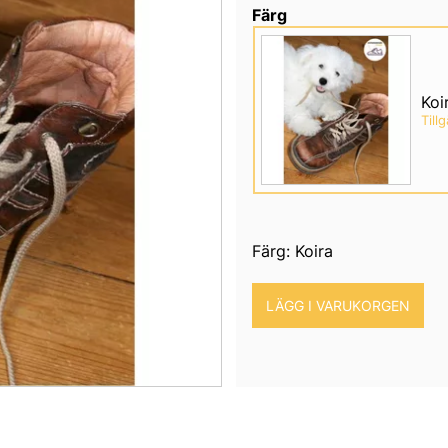
Färg
Koi
Till
Färg: Koira