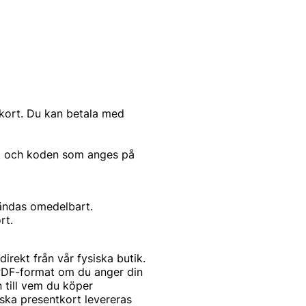
kort. Du kan betala med
t och koden som anges på
ändas omedelbart.
rt.
irekt från vår fysiska butik.
 PDF-format om du anger din
 till vem du köper
iska presentkort levereras