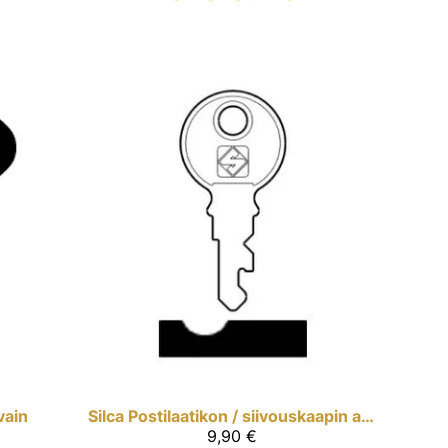
vain
Silca
Postilaatikon / siivouskaapin avain
9,90 €