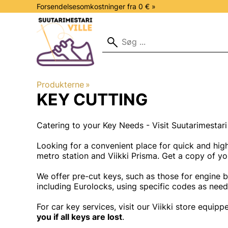
Forsendelsesomkostninger fra 0 € »
Produkterne
‪»
KEY CUTTING
Catering to your Key Needs - Visit Suutarimestari 
Looking for a convenient place for quick and high
metro station and Viikki Prisma. Get a copy of yo
We offer pre-cut keys, such as those for engine b
including Eurolocks, using specific codes as need
For car key services, visit our Viikki store equip
you if all keys are lost
.