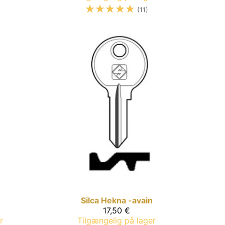
☆
☆
☆
☆
☆
(11)
Silca
Hekna -avain
17,50 €
r
Tilgængelig på lager