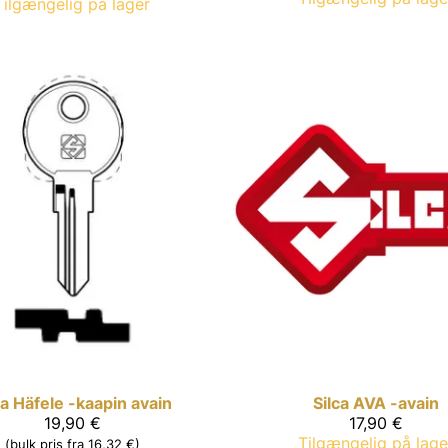
Tilgængelig på lager
ca
Häfele -kaapin avain
Silca
AVA -avain
19,90 €
17,90 €
Tilgængelig på lage
(bulk pris fra 16,32 €)