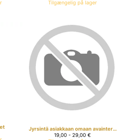
r
Tilgængelig på lager
et
Jyrsintä asiakkaan omaan avainterään
19,00 - 29,00 €
r