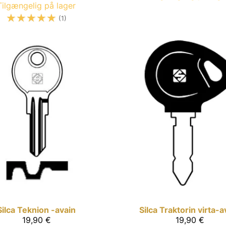
Tilgængelig på lager
☆
☆
☆
☆
☆
(1)
Silca
Teknion -avain
Silca
Traktorin virta-a
19,90 €
19,90 €