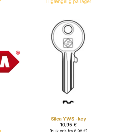
Tilgængelig på lager
Silca
YWS -key
10,95 €
r
(bulk pris fra 8,98 €)