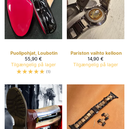
Puolipohjat, Loubotin
Pariston vaihto kelloon
55,90 €
14,90 €
Tilgængelig på lager
Tilgængelig på lager
☆
☆
☆
☆
☆
(1)