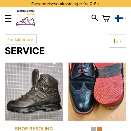
Forsendelsesomkostninger fra 0 € »
Produkterne
‪»
▼
SERVICE
SHOE RESOLING