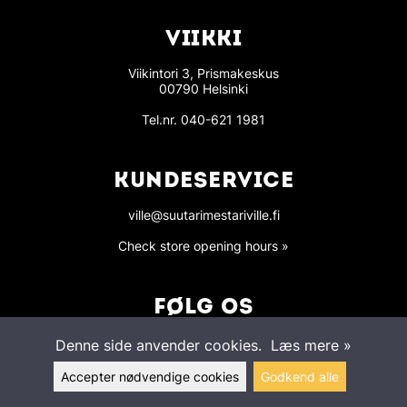
VIIKKI
Viikintori 3, Prismakeskus
00790 Helsinki
Tel.nr.
040-621 1981
KUNDESERVICE
ville@suutarimestariville.fi
Check store opening hours »
FØLG OS
Denne side anvender cookies.
Læs mere »
Accepter nødvendige cookies
Godkend alle