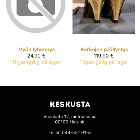
Vyön lyhennys
Korkojen päällystys
24,90 €
119,90 €
Tilgængelig på lager
Tilgængelig på lager
KESKUSTA
Vuorikatu 12, metroasema
00100 Helsinki
Tel.nr.
044-551 9155