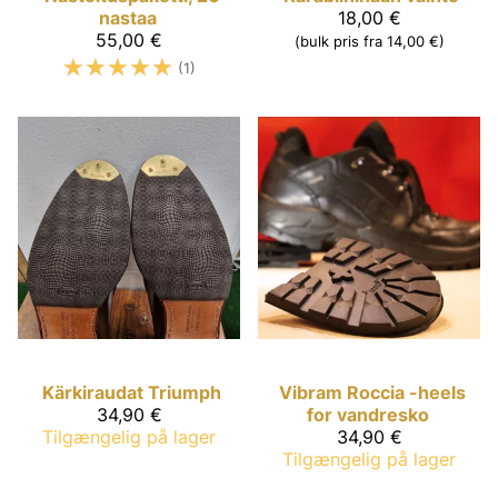
nastaa
18,00 €
55,00 €
(bulk pris fra 14,00 €)
☆
☆
☆
☆
☆
(1)
Kärkiraudat Triumph
Vibram Roccia -heels
34,90 €
for vandresko
Tilgængelig på lager
34,90 €
Tilgængelig på lager