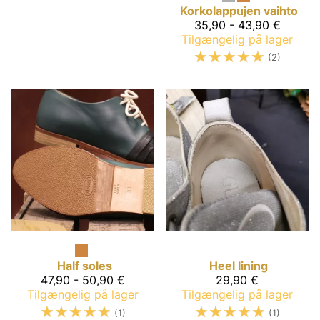
Korkolappujen vaihto
35,90 - 43,90 €
Tilgængelig på lager
☆
☆
☆
☆
☆
(2)
Half soles
Heel lining
47,90 - 50,90 €
29,90 €
Tilgængelig på lager
Tilgængelig på lager
☆
☆
☆
☆
☆
☆
☆
☆
☆
☆
(1)
(1)