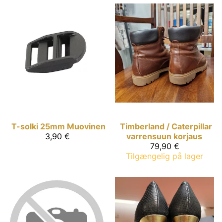
T-solki 25mm Muovinen
Timberland / Caterpillar
3,90 €
varrensuun korjaus
79,90 €
Tilgængelig på lager