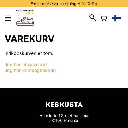
Forsendelsesomkostninger fra 0 € »
VAREKURV
Indkøbskurven er tom.
Jeg har et gavekort
Jeg har kampagnekode
KESKUSTA
Vuorikatu 12, metroasema
00100 Helsinki