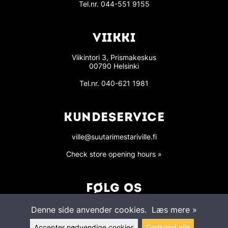
Tel.nr.
044-551 9155
VIIKKI
Viikintori 3, Prismakeskus
00790 Helsinki
Tel.nr.
040-621 1981
KUNDESERVICE
ville@suutarimestariville.fi
Check store opening hours »
FØLG OS
Denne side anvender cookies.
Læs mere »
Accepter nødvendige cookies
Godkend alle