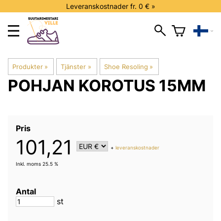
Leveranskostnader fr. 0 € »
Produkter
‪»
Tjänster
‪»
Shoe Resoling
‪»
POHJAN KOROTUS 15MM
Pris
101,21
+
leveranskostnader
Inkl. moms 25.5 %
Antal
st