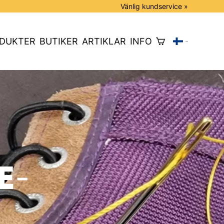
Vänlig kundservice »
DUKTER
BUTIKER
ARTIKLAR
INFO
e­