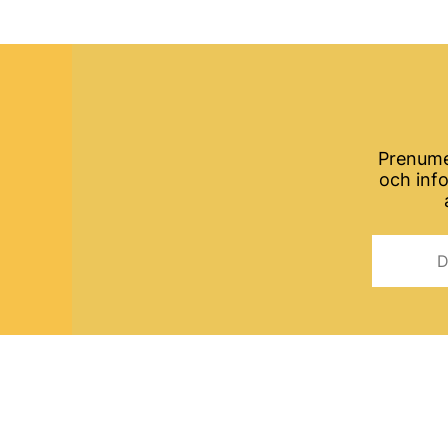
Prenume
och inf