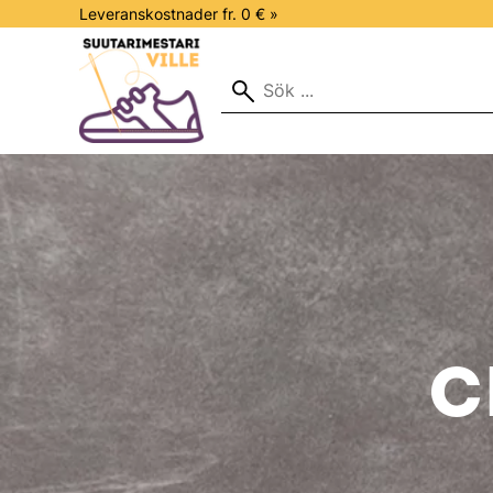
Leveranskostnader fr. 0 € »
C