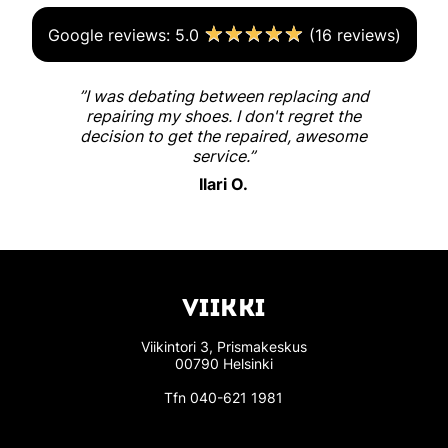
☆
☆
☆
☆
☆
Google reviews: 5.0
(16 reviews)
”I was debating between replacing and
repairing my shoes. I don't regret the
decision to get the repaired, awesome
service.”
Ilari O.
VIIKKI
Viikintori 3, Prismakeskus
00790 Helsinki
Tfn
040-621 1981