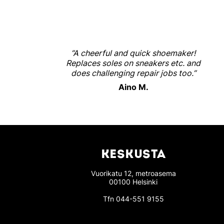
”A cheerful and quick shoemaker!
Replaces soles on sneakers etc. and
does challenging repair jobs too.”
Aino M.
KESKUSTA
Vuorikatu 12, metroasema
00100 Helsinki
Tfn
044-551 9155