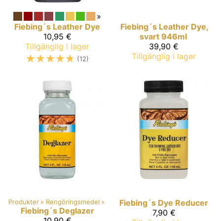
»
Fiebing´s
Leather Dye
Fiebing´s
Leather Dye,
10,95 €
svart 946ml
Tillgänglig i lager
39,90 €
☆
☆
☆
☆
☆
Tillgänglig i lager
(12)
Produkter
‪»
Rengöringsmedel
‪»
Fiebing´s
Dye Reducer
Fiebing´s
Deglazer
7,90 €
10,90 €