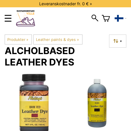
Leveranskostnader fr. 0 € »
Produkter
‪»
Leather paints & dyes
‪»
▼
ALCHOLBASED
LEATHER DYES