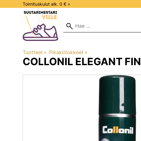
Toimituskulut alk. 0 € »
Tuotteet
‪»
Pikakiillokkeet
‪»
COLLONIL
ELEGANT FI