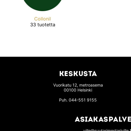
Collonil
33 tuotetta
KESKUSTA
Vuorikatu 12, metroasema
00100 Helsinki
Puh.
044-551 9155
ASIAKASPALVE
ville@suutarimestariville.f