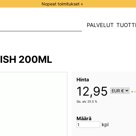
Nopeat toimitukset »
PALVELUT
TUOTT
NISH 200ML
Hinta
12,95
+
t
Sis. alv 25.5 %
Määrä
kpl