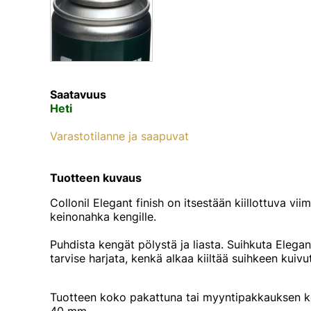
Saatavuus
Heti
Varastotilanne ja saapuvat
Tuotteen kuvaus
Collonil Elegant finish on itsestään kiillottuva vii
keinonahka kengille.
Puhdista kengät pölystä ja liasta. Suihkuta Elegant
tarvise harjata, kenkä alkaa kiiltää suihkeen kuivu
Tuotteen koko pakattuna tai myyntipakkauksen k