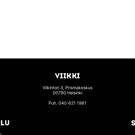
VIIKKI
Viikintori 3, Prismakeskus
00790 Helsinki
Puh.
040-621 1981
LU
i