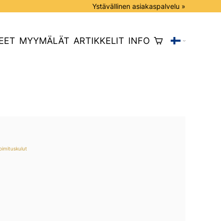
Ystävällinen asiakaspalvelu »
EET
MYYMÄLÄT
ARTIKKELIT
INFO
oimituskulut