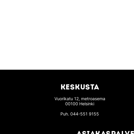
KESKUSTA
Vuorikatu 12, metroasema
00100 Helsinki
Puh.
044-551 9155