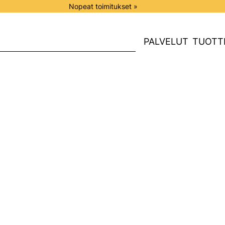
Nopeat toimitukset »
PALVELUT
TUOTT