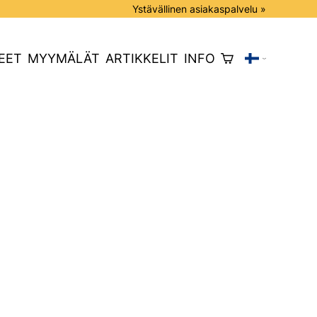
Ystävällinen asiakaspalvelu »
EET
MYYMÄLÄT
ARTIKKELIT
INFO