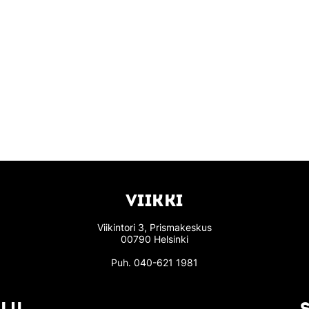
VIIKKI
Viikintori 3, Prismakeskus
00790 Helsinki
Puh.
040-621 1981