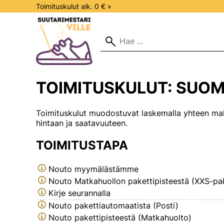
Toimituskulut alk. 0 € »
TOIMITUSKULUT: SUOM
Toimituskulut muodostuvat laskemalla yhteen maks
hintaan ja saatavuuteen.
TOIMITUSTAPA
Nouto myymälästämme
Nouto Matkahuollon pakettipisteestä (XXS-pak
Kirje seurannalla
Nouto pakettiautomaatista (Posti)
Nouto pakettipisteestä (Matkahuolto)