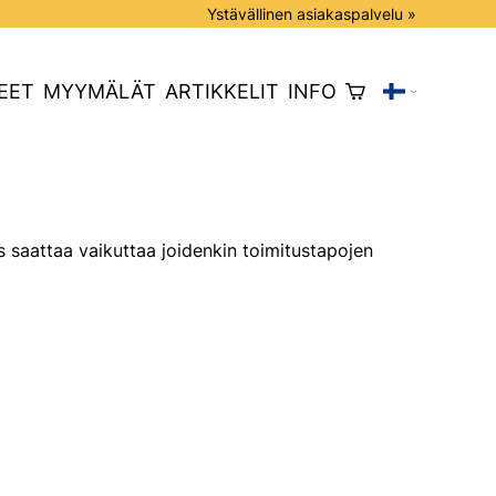
Ystävällinen asiakaspalvelu »
EET
MYYMÄLÄT
ARTIKKELIT
INFO
 saattaa vaikuttaa joidenkin toimitustapojen