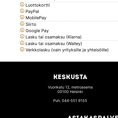
Luottokortti
PayPal
MobilePay
Siirto
Google Pay
Lasku tai osamaksu (Klarna)
Lasku tai osamaksu (Walley)
Verkkolasku (vain yrityksille ja yhteisöille)
KESKUSTA
Vuorikatu 12, metroasema
00100 Helsinki
Puh.
044-551 9155