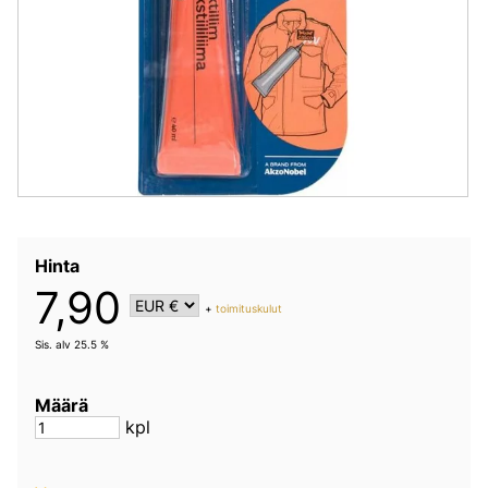
Hinta
7,90
+
toimituskulut
Sis. alv 25.5 %
Määrä
kpl