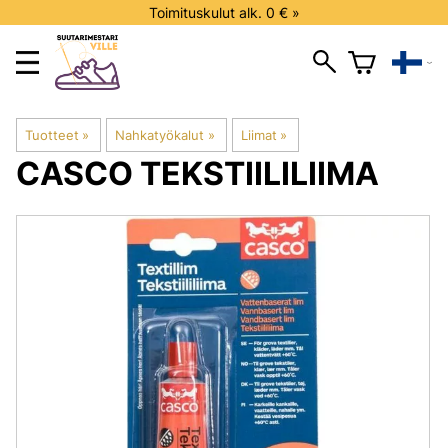
Toimituskulut alk. 0 € »
Tuotteet
‪»
Nahkatyökalut
‪»
Liimat
‪»
CASCO
TEKSTIILILIIMA