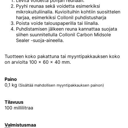
Levitä voidetta pohjan reunaan.
Pyyhi reunaa sekä voidetta esimerkiksi
mikrokuituliinalla. Kuvioituihin kohtiin suosittelen
harjaa, esimerkiksi Collonil puhdistusharja
Poista voide talouspaperilla tai liinalla.
Puhdistamisen jälkeen reuna kannattaa suojata
siihen suunnitellulla Collonil Carbon Midsole
Sealer -suoja-aineella.
Tuotteen koko pakattuna tai myyntipakkauksen koko
on arviolta 100 x 60 x 40 mm.
Paino
0,1
kg
(Sisältää mahdollisen myyntipakkauksen painon)
Tilavuus
100 millilitraa
Valmistusmaa