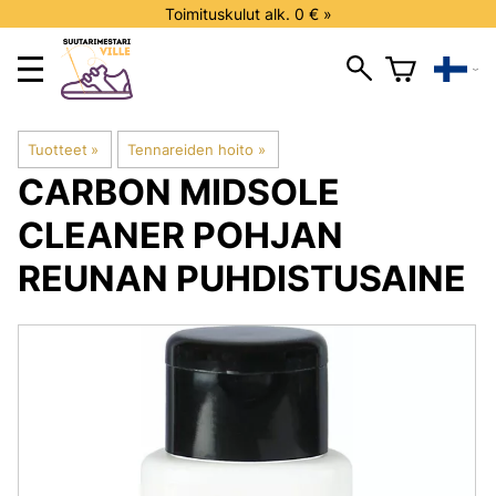
Toimituskulut alk. 0 € »
Tuotteet
‪»
Tennareiden hoito
‪»
CARBON
MIDSOLE
CLEANER POHJAN
REUNAN PUHDISTUSAINE