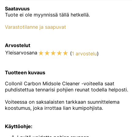
Saatavuus
Tuote ei ole myynnissä tällä hetkellä.
Varastotilanne ja saapuvat
Arvostelut
☆
☆
☆
☆
☆
Yleisarvosana
(
1 arvostelu
)
Tuotteen kuvaus
Collonil Carbon Midsole Cleaner -voiteella saat
puhdistettua tennarisi pohjien reunat todella helposti.
Voiteessa on saksalaisten tarkkaan suunnittelema
koostumus, joka irrottaa lian kumipohjista.
Käyttöohje: