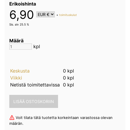
Erikoishinta
6,90
+
toimituskulut
Sis. alv 25.5 %
Määrä
kpl
Keskusta
0 kpl
Viikki
0 kpl
Netistä toimitettavissa
0 kpl
Voit tilata tätä tuotetta korkeintaan varastossa olevan
määrän.