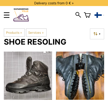
Delivery costs from 0 € »
Products
‪»
Services
‪»
▼
SHOE RESOLING