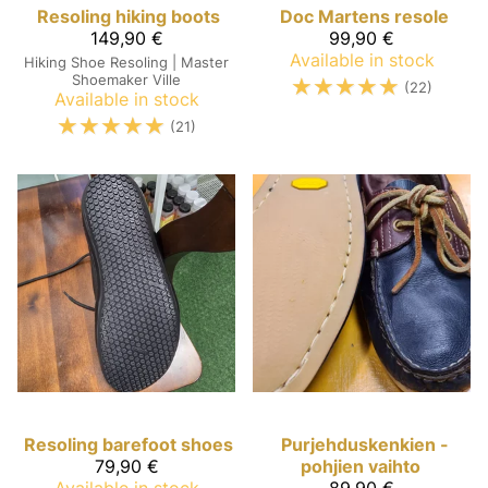
Resoling hiking boots
Doc Martens resole
149,90 €
99,90 €
Available in stock
Hiking Shoe Resoling | Master
Shoemaker Ville
☆
☆
☆
☆
☆
(22)
Available in stock
☆
☆
☆
☆
☆
(21)
Resoling barefoot shoes
Purjehduskenkien -
79,90 €
pohjien vaihto