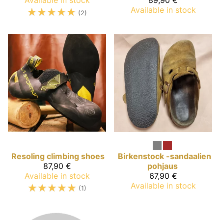
Available in stock
89,90 €
☆
☆
☆
☆
☆
Available in stock
(2)
Resoling climbing shoes
Birkenstock -sandaalien
87,90 €
pohjaus
Available in stock
67,90 €
☆
☆
☆
☆
☆
Available in stock
(1)