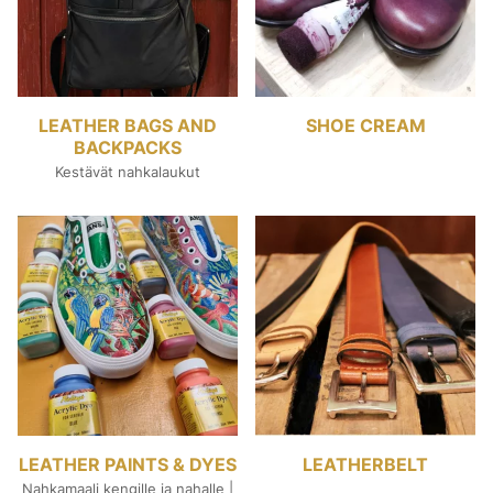
LEATHER BAGS AND
SHOE CREAM
BACKPACKS
Kestävät nahkalaukut
LEATHER PAINTS & DYES
LEATHERBELT
Nahkamaali kengille ja nahalle |