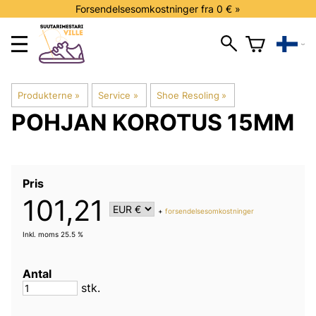
Forsendelsesomkostninger fra 0 € »
Produkterne
‪»
Service
‪»
Shoe Resoling
‪»
POHJAN KOROTUS 15MM
Pris
101,21
+
forsendelsesomkostninger
Inkl. moms 25.5 %
Antal
stk.