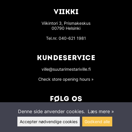
VIIKKI
Viikintori 3, Prismakeskus
00790 Helsinki
Tel.nr.
040-621 1981
KUNDESERVICE
ville@suutarimestariville.fi
Check store opening hours »
FØLG OS
Denne side anvender cookies.
Læs mere »
Accepter nødvendige cookies
Godkend alle