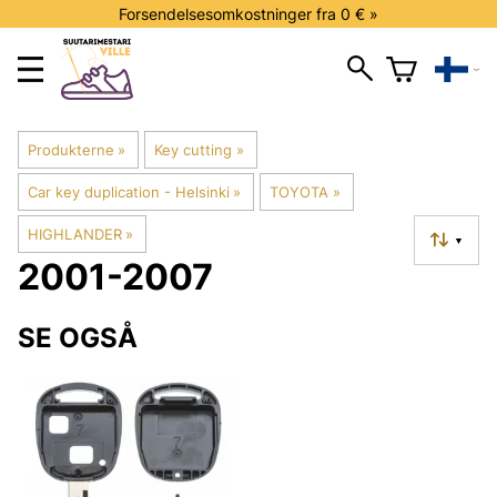
Forsendelsesomkostninger fra 0 € »
Produkterne
‪»
Key cutting
‪»
Car key duplication - Helsinki
‪»
TOYOTA
‪»
HIGHLANDER
‪»
▼
2001-2007
SE OGSÅ