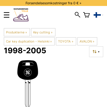
Forsendelsesomkostninger fra 0 € »
Produkterne
‪»
Key cutting
‪»
Car key duplication - Helsinki
‪»
TOYOTA
‪»
AVALON
‪»
1998-2005
▼