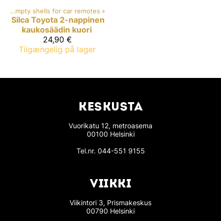
ki
‪»
Empty shells for car remotes
‪»
Silca
Toyota 2-nappinen
kaukosäädin kuori
24,90 €
Tilgængelig på lager
KESKUSTA
Vuorikatu 12, metroasema
00100 Helsinki
Tel.nr.
044-551 9155
VIIKKI
Viikintori 3, Prismakeskus
00790 Helsinki