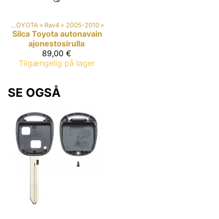
ki
‪»
TOYOTA
‪»
Rav4
‪»
2005-2010
‪»
Silca
Toyota autonavain
ajonestosirulla
89,00 €
Tilgængelig på lager
SE OGSÅ