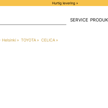
Hurtig levering »
SERVICE
PRODUK
 Helsinki
‪»
TOYOTA
‪»
CELICA
‪»