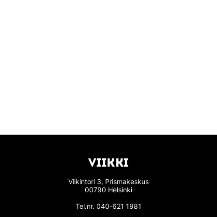
VIIKKI
Viikintori 3, Prismakeskus
00790 Helsinki
Tel.nr.
040-621 1981