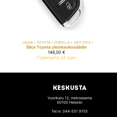
Car key duplication - Helsinki
‪»
TOYOTA
‪»
COROLLA
‪»
2001-2012
‪»
Silca
Toyota yleiskaukosäädin
149,00 €
Tilgængelig på lager
KESKUSTA
Vuorikatu 12, metroasema
00100 Helsinki
Tel.nr.
044-551 9155