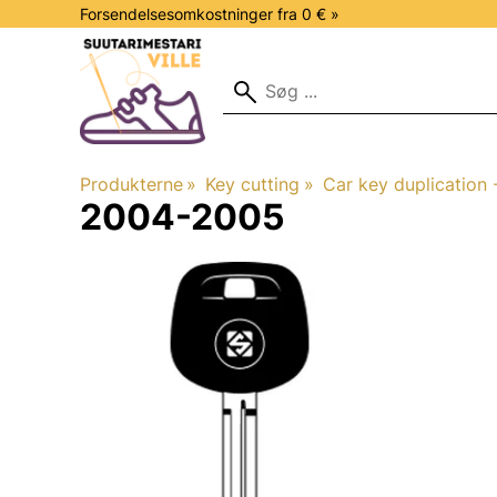
Forsendelsesomkostninger fra 0 € »
Produkterne
‪»
Key cutting
‪»
Car key duplication -
2004-2005