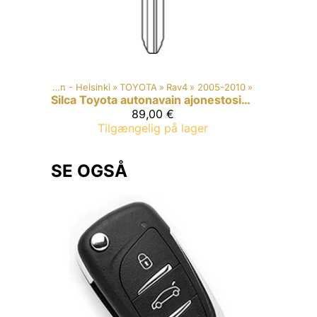
Car key duplication - Helsinki
‪»
TOYOTA
‪»
Rav4
‪»
2005-2010
‪»
Silca
Toyota autonavain ajonestosirulla
89,00 €
Tilgængelig på lager
SE OGSÅ