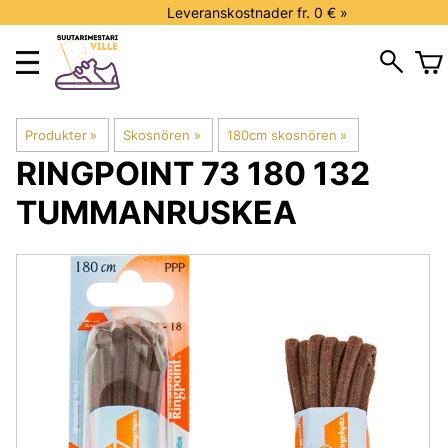
Leveranskostnader fr. 0 € »
Produkter
‪»
Skosnören
‪»
180cm skosnören
‪»
RINGPOINT
73 180 132
TUMMANRUSKEA