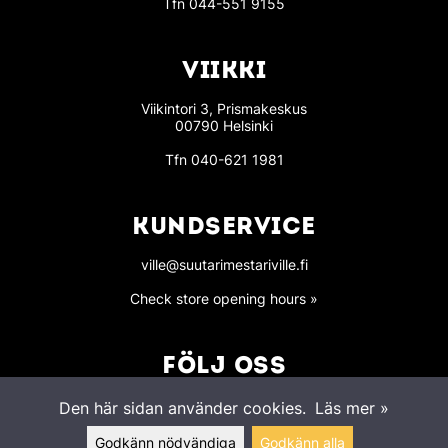
Tfn
044-551 9155
VIIKKI
Viikintori 3, Prismakeskus
00790 Helsinki
Tfn
040-621 1981
KUNDSERVICE
ville@suutarimestariville.fi
Check store opening hours »
FÖLJ OSS
Den här sidan använder cookies.
Läs mer »
Godkänn nödvändiga
Godkänn alla