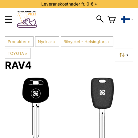
Leveranskostnader fr. 0 € »
Produkter
‪»
Nycklar
‪»
Bilnyckel - Helsingfors
‪»
TOYOTA
‪»
▼
RAV4