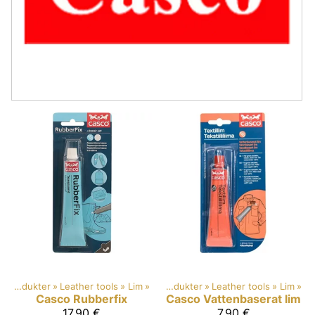
Produkter
‪»
Leather tools
‪»
Lim
‪»
Produkter
‪»
Leather tools
‪»
Lim
‪»
Casco
Rubberfix
Casco
Vattenbaserat lim
17,90 €
7,90 €