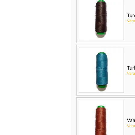
Tu
Var
Tur
Var
Vaa
Var