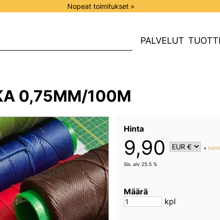
Nopeat toimitukset »
PALVELUT
TUOTT
A 0,75MM/100M
Hinta
9,90
+
toimi
Sis. alv 25.5 %
Määrä
kpl