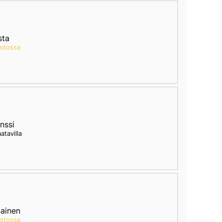
sta
astossa
nssi
aatavilla
ainen
astossa