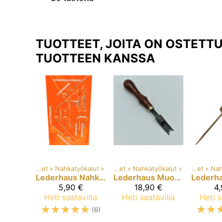
TUOTTEET, JOITA ON OSTETT
TUOTTEEN KANSSA
Tuotteet
‪»
Nahkatyökalut
‪»
Tuotteet
‪»
Nahkatyökalut
‪»
Tuotteet
‪»
Nah
Lederhaus
Nahkaneulalajitelma
Lederhaus
Muotoiluhöylä 12mm
Lederh
5,90 €
18,90 €
4
Heti saatavilla
Heti saatavilla
Heti s
☆
☆
☆
☆
☆
☆
☆
(6)