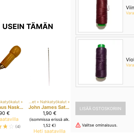
Vii
Var
U USEIN TÄMÄN
Viol
Var
katyökalut
‪»
Tuotteet
‪»
Nahkatyökalut
‪»
aus
Naskali
John James
Satulasepänneula
,90 €
1,90 €
aatavilla
(isommissa erissä alk.
☆
☆
☆
Valitse ominaisuus.
1,52 €)
(4)
Heti saatavilla