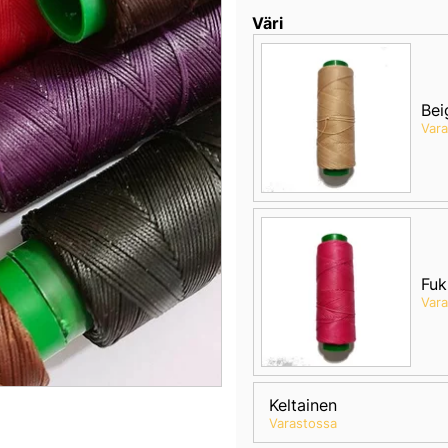
Väri
Bei
Var
Fuk
Var
Keltainen
Varastossa