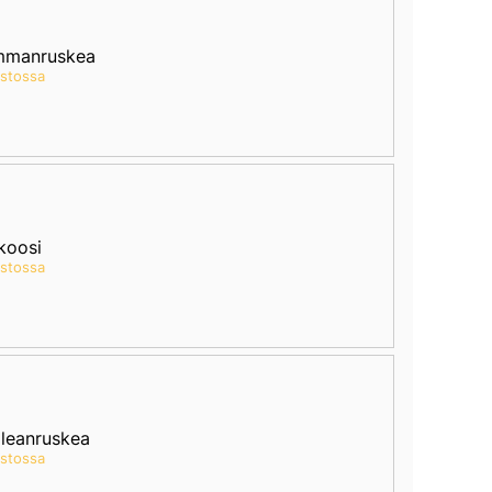
mmanruskea
astossa
koosi
astossa
leanruskea
astossa