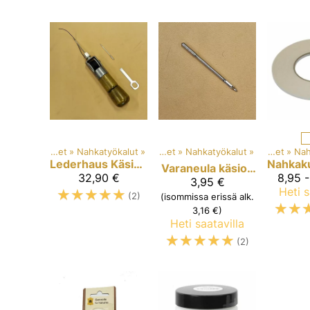
Tuotteet
‪»
Nahkatyökalut
‪»
Tuotteet
‪»
Nahkatyökalut
‪»
Tuotteet
‪»
Nah
Lederhaus
Käsiompelukone
Nahkak
Varaneula käsiompelukoneeseen
32,90 €
8,95 
3,95 €
☆
☆
☆
☆
☆
Heti s
(2)
(isommissa erissä alk.
☆
☆
3,16 €)
Heti saatavilla
☆
☆
☆
☆
☆
(2)