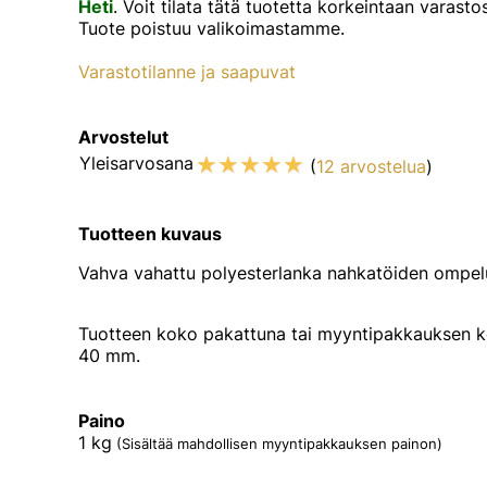
Heti
. Voit tilata tätä tuotetta korkeintaan vara
Tuote poistuu valikoimastamme.
Varastotilanne ja saapuvat
Arvostelut
☆
☆
☆
☆
☆
Yleisarvosana
(
12 arvostelua
)
Tuotteen kuvaus
Vahva vahattu polyesterlanka nahkatöiden ompel
Tuotteen koko pakattuna tai myyntipakkauksen ko
40 mm.
Paino
1
kg
(Sisältää mahdollisen myyntipakkauksen painon)