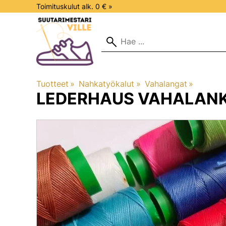
Toimituskulut alk. 0 € »
Tuotteet
‪»
Nahkatyökalut
‪»
Vahalangat
‪»
LEDERHAUS
VAHALANK