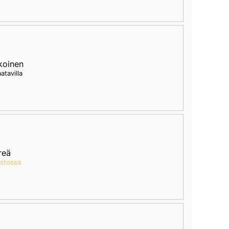
koinen
aatavilla
reä
astossa