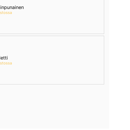
ninpunainen
astossa
etti
astossa