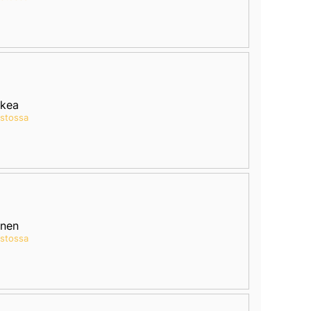
kea
astossa
inen
astossa