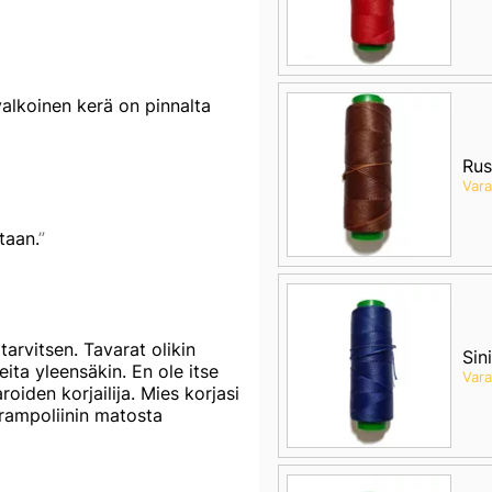
 valkoinen kerä on pinnalta
Rus
Var
taan.
tarvitsen. Tavarat olikin
Sin
ita yleensäkin. En ole itse
Var
roiden korjailija. Mies korjasi
rampoliinin matosta