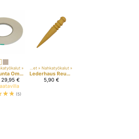
katyökalut
‪»
Tuotteet
‪»
Nahkatyökalut
‪»
unta
Ompeluteippi, kaksipuoleinen
Lederhaus
Reunanpolttaja, pyökki
- 29,95 €
5,90 €
aatavilla
☆
☆
☆
(5)