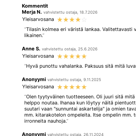
Kommentit
Merja N.
vahvistettu ostaja, 18.7.2026
☆
☆
☆
☆
☆
Yleisarvosana
Tilasin kolmea eri väristä lankaa. Valitettavasti
likainen.
Anne S.
vahvistettu ostaja, 25.6.2026
☆
☆
☆
☆
☆
Yleisarvosana
Hyvä punottu vahalanka. Paksuus sitä mitä luva
Anonyymi
vahvistettu ostaja, 9.11.2025
☆
☆
☆
☆
☆
Yleisarvosana
Olen tyytyväinen tuotteeseen. Oli juuri sitä mitä 
helppo noutaa. Ihanaa kun löytyy näitä pientuotte
suutari vaan "sunnuntai askartelija" ja omien tava
mm. kitarakotelon ompeleita. Itse ompelin mm. t
irronneita nauhoja.
Anonyymi
vahvistettu ostaja, 26.11.2024