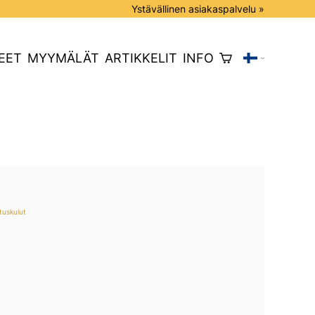
Ystävällinen asiakaspalvelu »
EET
MYYMÄLÄT
ARTIKKELIT
INFO
tuskulut