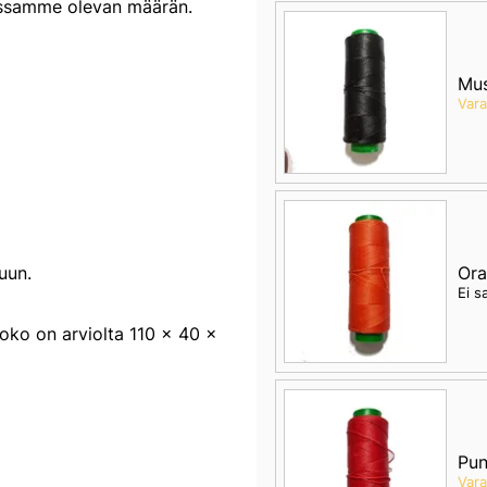
stossamme olevan määrän.
Mu
Var
Ora
uun.
Ei s
ko on arviolta 110 x 40 x
Pun
Var