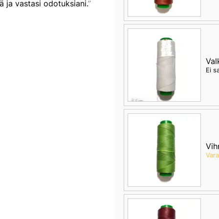
ä ja vastasi odotuksiani.
Val
Ei s
Vih
Var