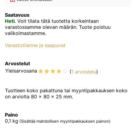
Saatavuus
Heti
. Voit tilata tätä tuotetta korkeintaan
varastossamme olevan määrän. Tuote poistuu
valikoimastamme.
Varastotilanne ja saapuvat
Arvostelut
☆
☆
☆
☆
☆
Yleisarvosana
(
1 arvostelu
)
Tuotteen koko pakattuna tai myyntipakkauksen koko
on arviolta 80 x 80 x 25 mm.
Paino
0,1
kg
(Sisältää mahdollisen myyntipakkauksen painon)