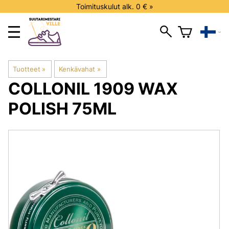
Toimituskulut alk. 0 € »
Tuotteet
‪»
Kenkävahat
‪»
COLLONIL 1909
WAX
POLISH 75ML