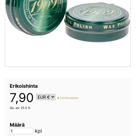
Erikoishinta
7,90
+
toimituskulut
Sis. alv 25.5 %
Määrä
kpl