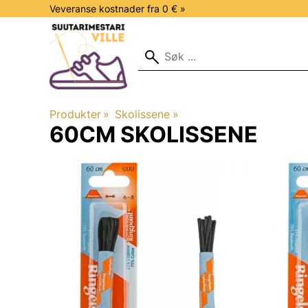
Veveranse kostnader fra 0 € »
Produkter
‪»
Skolissene
‪»
60CM SKOLISSENE