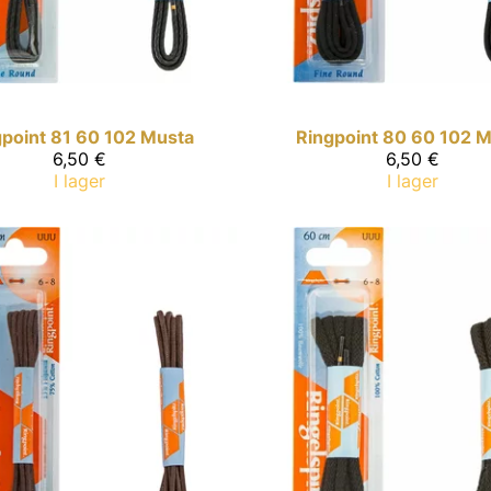
gpoint
81 60 102 Musta
Ringpoint
80 60 102 M
6,50 €
6,50 €
I lager
I lager