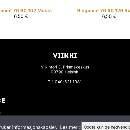
point
76 60 102 Musta
Ringpoint
76 60 126 R
6,50 €
6,50 €
VIIKKI
Viikintori 3, Prismakeskus
00790 Helsinki
Tlf.
040-621 1981
CE
i
s »
ruker informasjonskapsler.
Les mer »
Godta kun de nødvendi