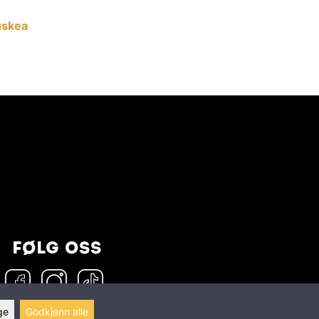
uskea
FØLG OSS
ge
Godkjenn alle