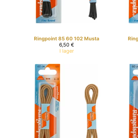
Ringpoint
85 60 102 Musta
Rin
6,50 €
I lager