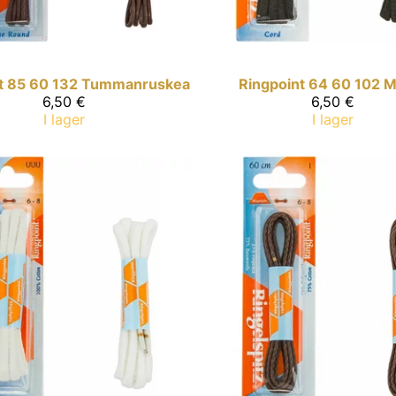
t
85 60 132 Tummanruskea
Ringpoint
64 60 102 M
6,50 €
6,50 €
I lager
I lager