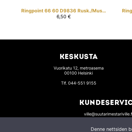
Ringpoint
66 60 D9836 Rusk./Musta
Ring
6,50 €
KESKUSTA
Vuorikatu 12, metroasema
00100 Helsinki
Tlf.
044-551 9155
KUNDESERVI
ville@suutarimestariville.f
Check store opening hour
Denne nettsiden b