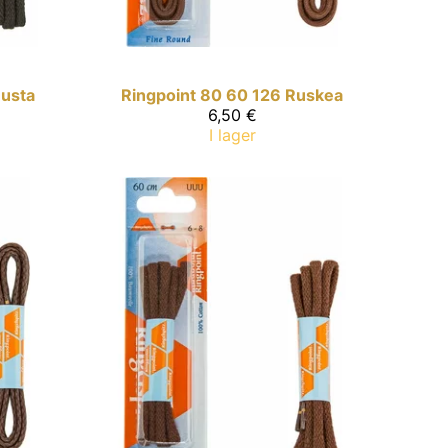
usta
Ringpoint
80 60 126 Ruskea
6,50 €
I lager