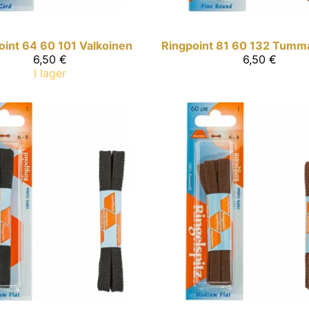
oint
64 60 101 Valkoinen
Ringpoint
81 60 132 Tumm
6,50 €
6,50 €
I lager