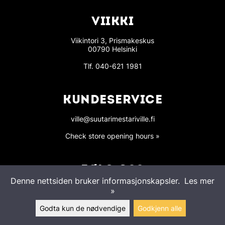
VIIKKI
Viikintori 3, Prismakeskus
00790 Helsinki
Tlf.
040-621 1981
KUNDESERVICE
ville@suutarimestariville.fi
Check store opening hours »
FØLG OSS
Denne nettsiden bruker informasjonskapsler.
Les mer
»
Godta kun de nødvendige
Godkjenn alle