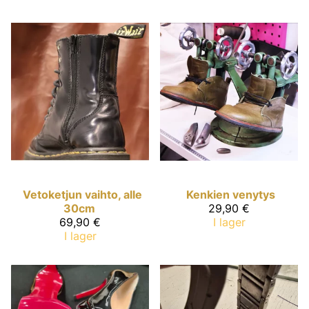
Vetoketjun vaihto, alle
Kenkien venytys
30cm
29,90 €
69,90 €
I lager
I lager