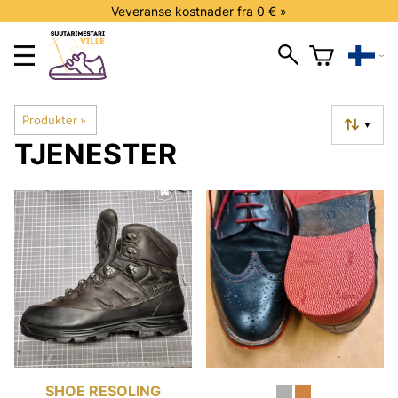
Veveranse kostnader fra 0 € »
Produkter
‪»
▼
TJENESTER
SHOE RESOLING