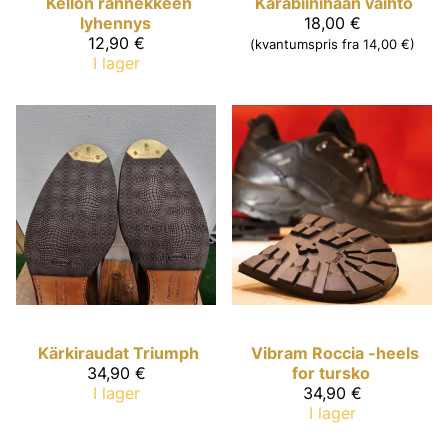
Kellon rannekkeen
Karabiinihaan vaihto
lyhennys
18,00 €
12,90 €
(kvantumspris fra 14,00 €)
I lager
Kärkiraudat Triumph
Vibram Roccia -heels
34,90 €
for tursko
I lager
34,90 €
I lager