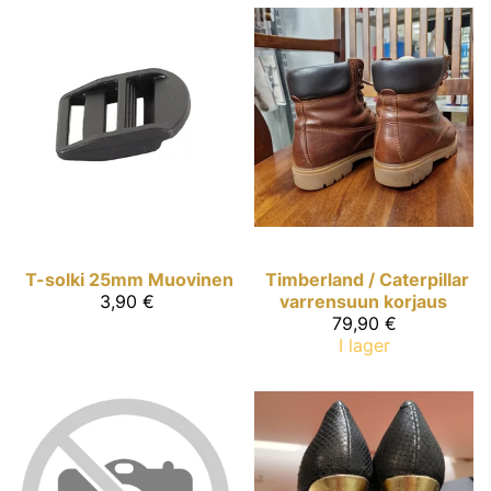
T-solki 25mm Muovinen
Timberland / Caterpillar
3,90 €
varrensuun korjaus
79,90 €
I lager