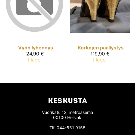
Vyön lyhennys
Korkojen päällystys
24,90 €
119,90 €
I lager
I lager
KESKUSTA
Vuorikatu 12, metroasema
00100 Helsinki
Tlf.
044-551 9155