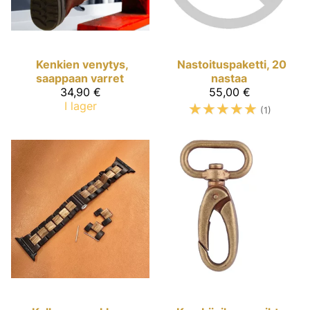
Kenkien venytys,
Nastoituspaketti, 20
saappaan varret
nastaa
34,90 €
55,00 €
I lager
☆
☆
☆
☆
☆
(1)