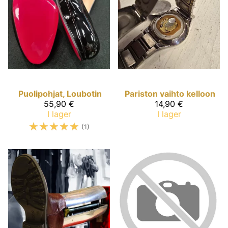
Puolipohjat, Loubotin
Pariston vaihto kelloon
55,90 €
14,90 €
I lager
I lager
☆
☆
☆
☆
☆
(1)