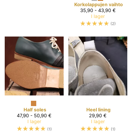
Korkolappujen vaihto
35,90 - 43,90 €
I lager
☆
☆
☆
☆
☆
(2)
Half soles
Heel lining
47,90 - 50,90 €
29,90 €
I lager
I lager
☆
☆
☆
☆
☆
☆
☆
☆
☆
☆
(1)
(1)