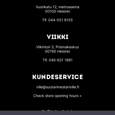
Vuorikatu 12, metroasema
00100 Helsinki
Tlf.
044-551 9155
VIIKKI
Viikintori 3, Prismakeskus
00790 Helsinki
Tlf.
040-621 1981
KUNDESERVICE
ville@suutarimestariville.fi
Check store opening hours »
FØLG OSS