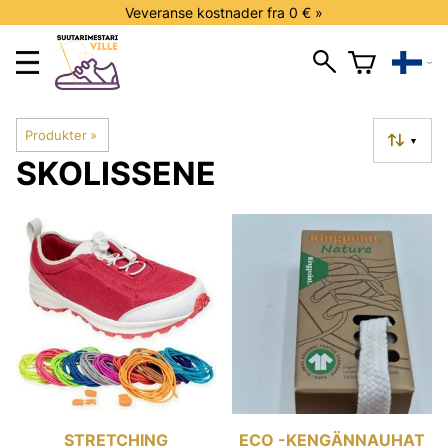
Veveranse kostnader fra 0 € »
Produkter
‪»
▼
SKOLISSENE
STRETCHING
ECO -KENGÄNNAUHAT