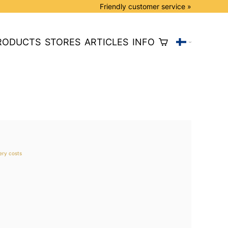
Friendly customer service »
RODUCTS
STORES
ARTICLES
INFO
very costs