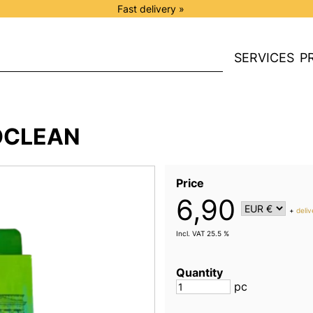
Fast delivery »
SERVICES
P
OCLEAN
Price
6,90
+
deli
Incl. VAT 25.5 %
Quantity
pc