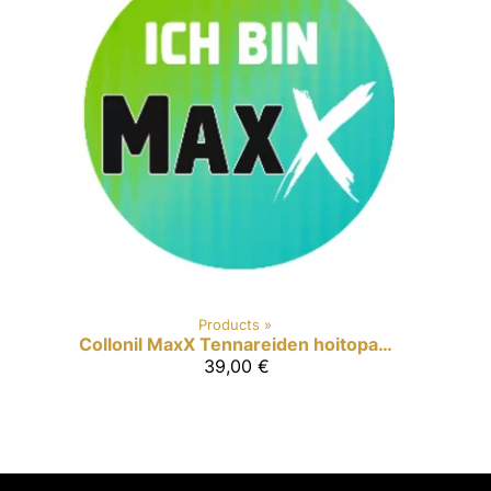
Products
‪»
Collonil MaxX
Tennareiden hoitopaketti
39,00 €