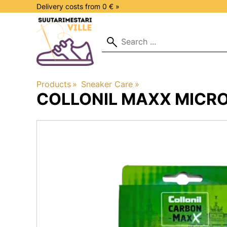
Delivery costs from 0 € »
Products
‪»
Sneaker Care
‪»
COLLONIL MAXX
MICR