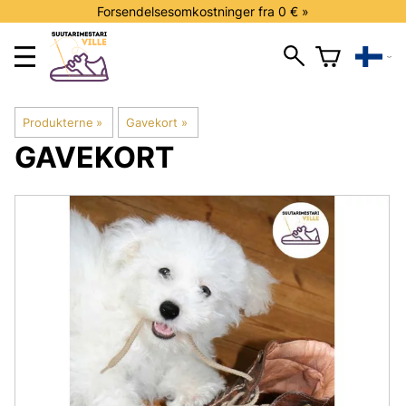
Forsendelsesomkostninger fra 0 € »
Produkterne
‪»
Gavekort
‪»
GAVEKORT