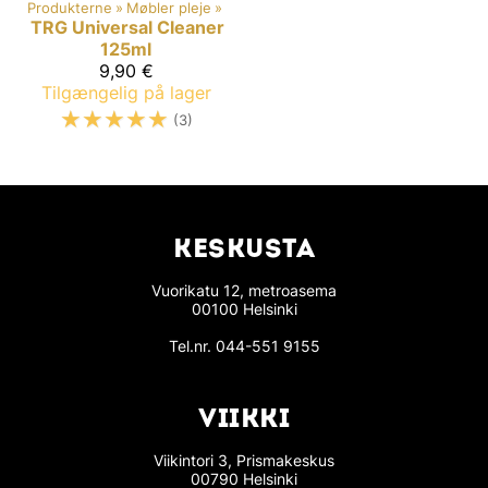
Produkterne
‪»
Møbler pleje
‪»
TRG
Universal Cleaner
125ml
9,90 €
Tilgængelig på lager
☆
☆
☆
☆
☆
(3)
KESKUSTA
Vuorikatu 12, metroasema
00100 Helsinki
Tel.nr.
044-551 9155
VIIKKI
Viikintori 3, Prismakeskus
00790 Helsinki