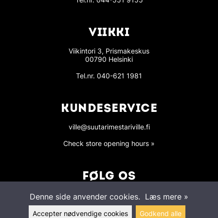
VIIKKI
Viikintori 3, Prismakeskus
00790 Helsinki
Tel.nr.
040-621 1981
KUNDESERVICE
ville@suutarimestariville.fi
Check store opening hours »
FØLG OS
Denne side anvender cookies.
Læs mere »
Accepter nødvendige cookies
Godkend alle