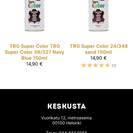
TRG Super Color
TRG
TRG Super Color
24/348
Super Color 39/327 Navy
sand 150ml
Blue 150ml
14,90 €
14,90 €
☆
☆
☆
☆
☆
(1)
KESKUSTA
Vuorikatu 12, metroasema
00100 Helsinki
Tel.nr.
044-551 9155