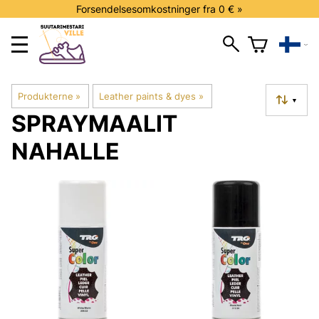
Forsendelsesomkostninger fra 0 € »
Produkterne
‪»
Leather paints & dyes
‪»
▼
SPRAYMAALIT
NAHALLE