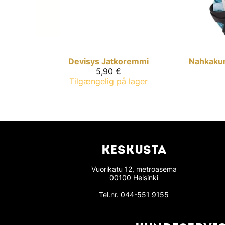
Devisys
Jatkoremmi
Nahkaku
5,90 €
Tilgængelig på lager
KESKUSTA
Vuorikatu 12, metroasema
00100 Helsinki
Tel.nr.
044-551 9155