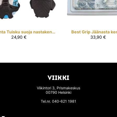
nta
Tuisku suoja nastakengille
Best Grip
Jäänasta ken
24,90 €
33,90 €
VIIKKI
Viikintori 3, Prismakeskus
00790 Helsinki
Tel.nr.
040-621 1981