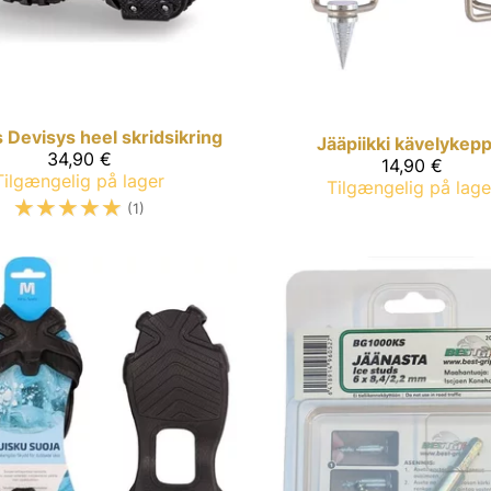
s
Devisys heel skridsikring
Jääpiikki kävelykepp
34,90 €
14,90 €
Tilgængelig på lager
Tilgængelig på lage
☆
☆
☆
☆
☆
(1)