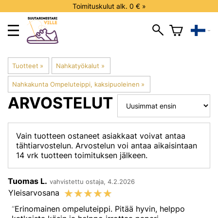
Toimituskulut alk. 0 € »
Tuotteet
‪»
Nahkatyökalut
‪»
Nahkakunta Ompeluteippi, kaksipuoleinen
‪»
ARVOSTELUT
Vain tuotteen ostaneet asiakkaat voivat antaa
tähtiarvostelun. Arvostelun voi antaa aikaisintaan
14 vrk tuotteen toimituksen jälkeen.
Tuomas L.
vahvistettu ostaja, 4.2.2026
☆
☆
☆
☆
☆
Yleisarvosana
Erinomainen ompeluteippi. Pitää hyvin, helppo