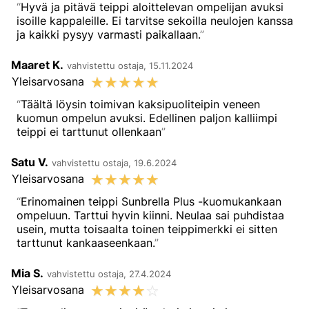
Hyvä ja pitävä teippi aloittelevan ompelijan avuksi
isoille kappaleille. Ei tarvitse sekoilla neulojen kanssa
ja kaikki pysyy varmasti paikallaan.
Maaret K.
vahvistettu ostaja, 15.11.2024
☆
☆
☆
☆
☆
Yleisarvosana
Täältä löysin toimivan kaksipuoliteipin veneen
kuomun ompelun avuksi. Edellinen paljon kalliimpi
teippi ei tarttunut ollenkaan
Satu V.
vahvistettu ostaja, 19.6.2024
☆
☆
☆
☆
☆
Yleisarvosana
Erinomainen teippi Sunbrella Plus -kuomukankaan
ompeluun. Tarttui hyvin kiinni. Neulaa sai puhdistaa
usein, mutta toisaalta toinen teippimerkki ei sitten
tarttunut kankaaseenkaan.
Mia S.
vahvistettu ostaja, 27.4.2024
☆
☆
☆
☆
☆
Yleisarvosana