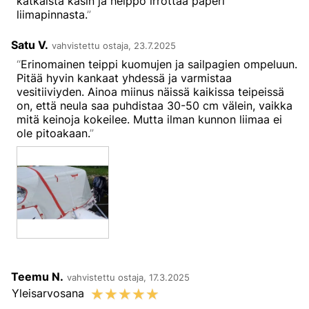
katkaista käsin ja helppo irrottaa paperi
liimapinnasta.
Satu V.
vahvistettu ostaja, 23.7.2025
Erinomainen teippi kuomujen ja sailpagien ompeluun.
Pitää hyvin kankaat yhdessä ja varmistaa
vesitiiviyden. Ainoa miinus näissä kaikissa teipeissä
on, että neula saa puhdistaa 30-50 cm välein, vaikka
mitä keinoja kokeilee. Mutta ilman kunnon liimaa ei
ole pitoakaan.
Teemu N.
vahvistettu ostaja, 17.3.2025
☆
☆
☆
☆
☆
Yleisarvosana