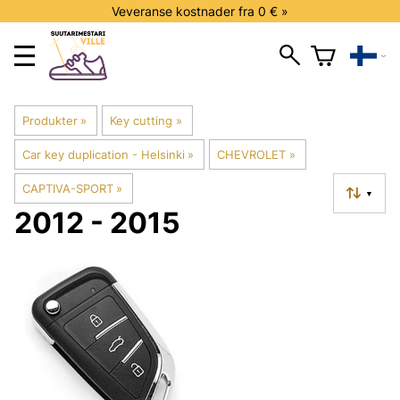
Veveranse kostnader fra 0 € »
Produkter
‪»
Key cutting
‪»
Car key duplication - Helsinki
‪»
CHEVROLET
‪»
CAPTIVA-SPORT
‪»
▼
2012 - 2015