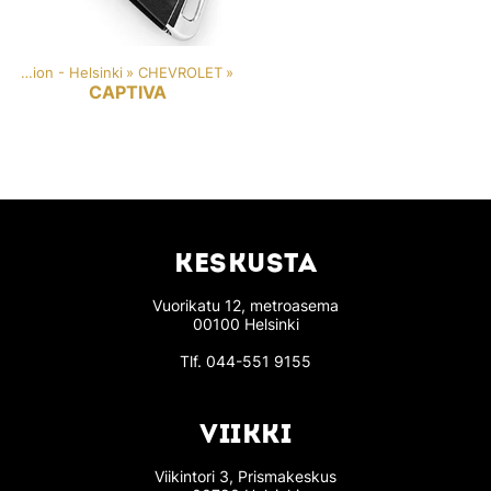
Car key duplication - Helsinki
‪»
CHEVROLET
‪»
CAPTIVA
KESKUSTA
Vuorikatu 12, metroasema
00100 Helsinki
Tlf.
044-551 9155
VIIKKI
Viikintori 3, Prismakeskus