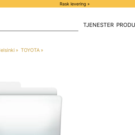
Rask levering »
TJENESTER
PRODU
elsinki
‪»
TOYOTA
‪»