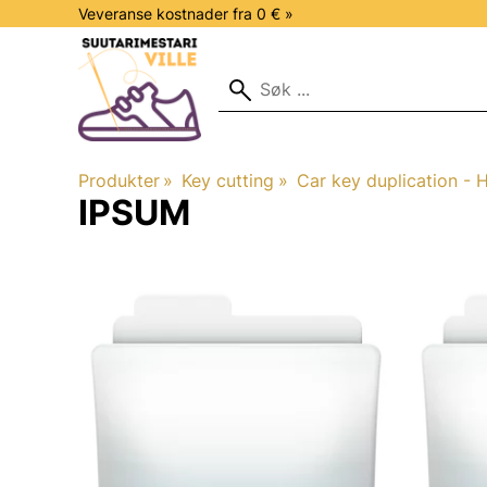
Veveranse kostnader fra 0 € »
Produkter
‪»
Key cutting
‪»
Car key duplication - H
IPSUM