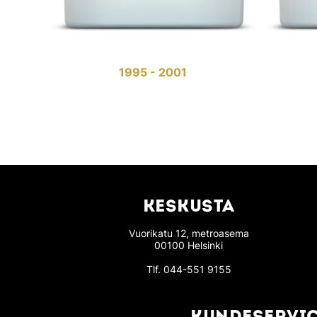
1995 - 2001
KESKUSTA
Vuorikatu 12, metroasema
00100 Helsinki
Tlf.
044-551 9155