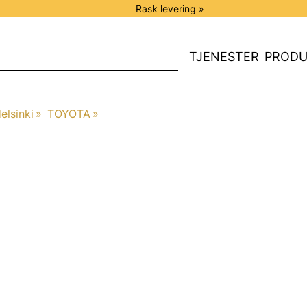
Rask levering »
TJENESTER
PRODU
elsinki
‪»
TOYOTA
‪»