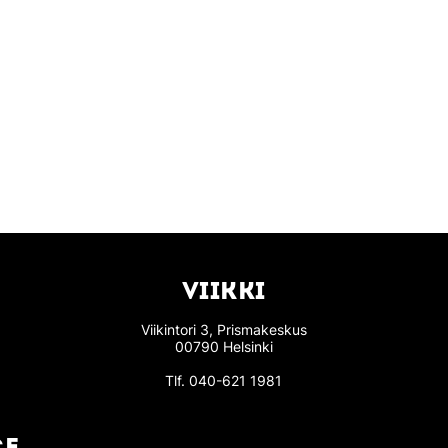
VIIKKI
Viikintori 3, Prismakeskus
00790 Helsinki
Tlf.
040-621 1981