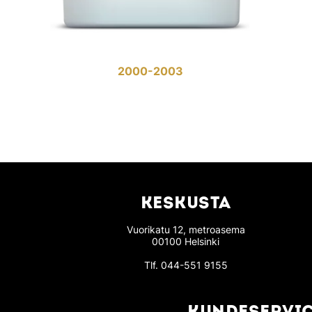
2000-2003
KESKUSTA
Vuorikatu 12, metroasema
00100 Helsinki
Tlf.
044-551 9155