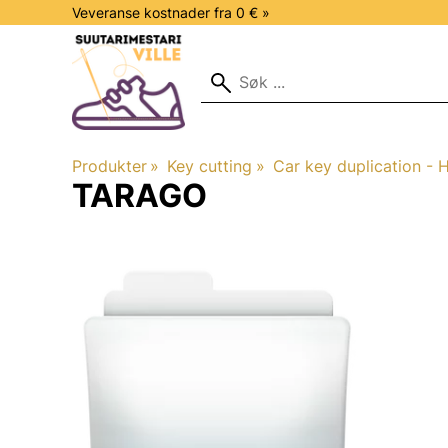
Veveranse kostnader fra 0 € »
Produkter
‪»
Key cutting
‪»
Car key duplication - H
TARAGO