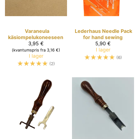
Varaneula
Lederhaus
Needle Pack
käsiompelukoneeseen
for hand sewing
3,95 €
5,90 €
I lager
(kvantumspris fra 3,16 €)
I lager
☆
☆
☆
☆
☆
(6)
☆
☆
☆
☆
☆
(2)