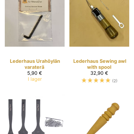
Lederhaus
Urahöylän
Lederhaus
Sewing awl
varaterä
with spool
5,90 €
32,90 €
I lager
☆
☆
☆
☆
☆
(2)