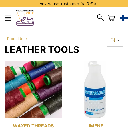
Veveranse kostnader fra 0 € »
Produkter
‪»
▼
LEATHER TOOLS
WAXED THREADS
LIMENE