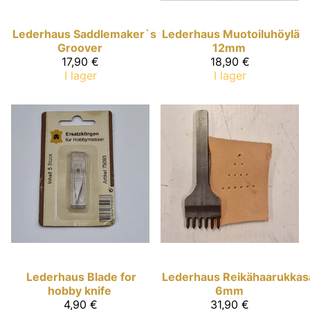
Lederhaus
Saddlemaker`s
Lederhaus
Muotoiluhöylä
Groover
12mm
17,90 €
18,90 €
I lager
I lager
Lederhaus
Blade for
Lederhaus
Reikähaarukkas
hobby knife
6mm
4,90 €
31,90 €