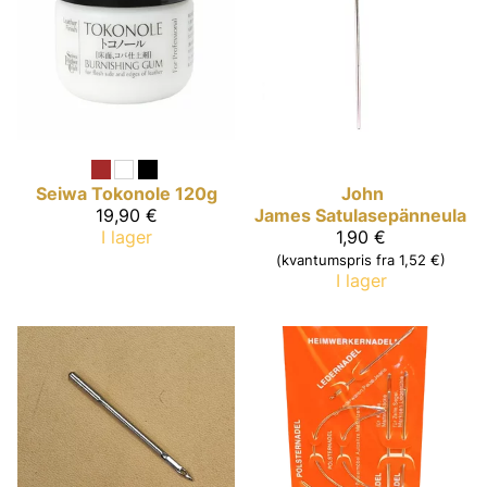
Seiwa
Tokonole 120g
John
19,90 €
James
Satulasepänneula
I lager
1,90 €
(kvantumspris fra 1,52 €)
I lager