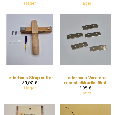
I lager
I lager
Lederhaus
Strap cutter
Lederhaus
Varaterä
39,90 €
remmileikkuriin, 5kpl
I lager
3,95 €
I lager