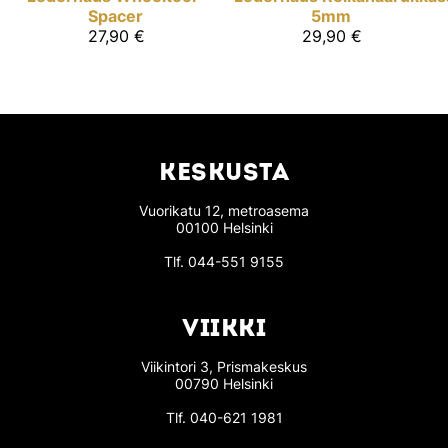
Spacer
5mm
27,90 €
29,90 €
KESKUSTA
Vuorikatu 12, metroasema
00100 Helsinki
Tlf.
044-551 9155
VIIKKI
Viikintori 3, Prismakeskus
00790 Helsinki
Tlf.
040-621 1981