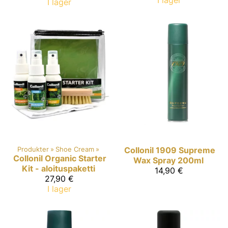
I lager
I lager
Produkter
‪»
Shoe Cream
‪»
Collonil 1909
Supreme
Collonil Organic
Starter
Wax Spray 200ml
Kit - aloituspaketti
14,90 €
27,90 €
I lager