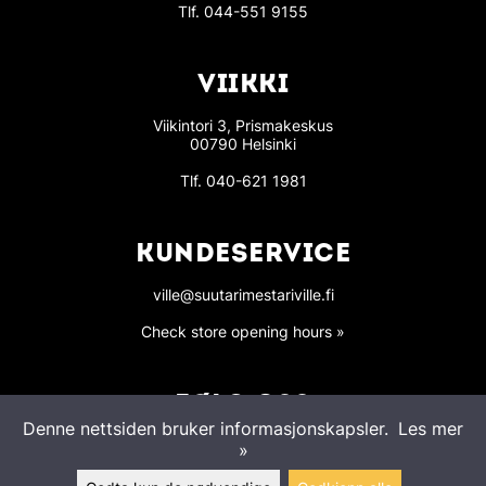
Tlf.
044-551 9155
VIIKKI
Viikintori 3, Prismakeskus
00790 Helsinki
Tlf.
040-621 1981
KUNDESERVICE
ville@suutarimestariville.fi
Check store opening hours »
FØLG OSS
Denne nettsiden bruker informasjonskapsler.
Les mer
»