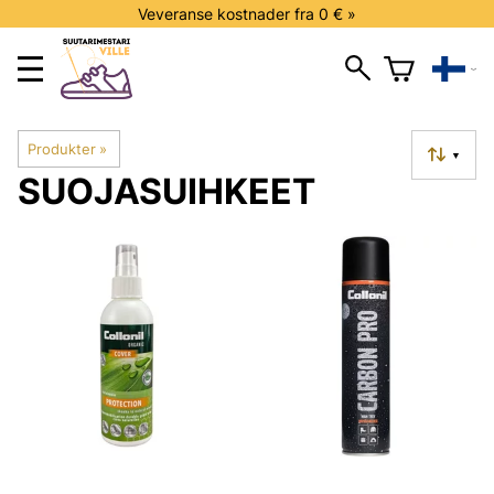
Veveranse kostnader fra 0 € »
Produkter
‪»
▼
SUOJASUIHKEET