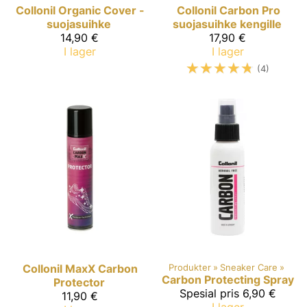
Collonil Organic
Cover -
Collonil
Carbon Pro
suojasuihke
suojasuihke kengille
14,90 €
17,90 €
I lager
I lager
☆
☆
☆
☆
☆
(4)
Collonil MaxX
Carbon
Produkter
‪»
Sneaker Care
‪»
Carbon
Protecting Spray
Protector
Spesial pris
6,90 €
11,90 €