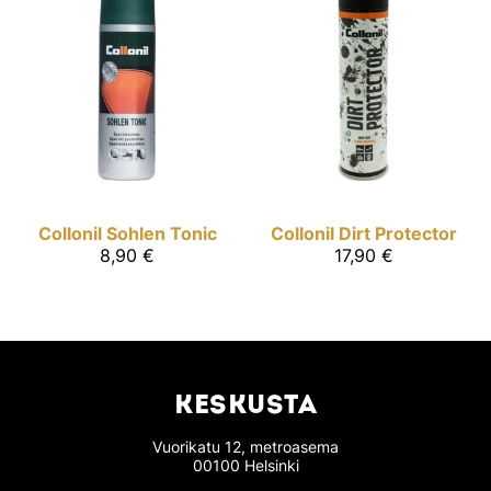
Collonil
Sohlen Tonic
Collonil
Dirt Protector
8,90 €
17,90 €
KESKUSTA
Vuorikatu 12, metroasema
00100 Helsinki