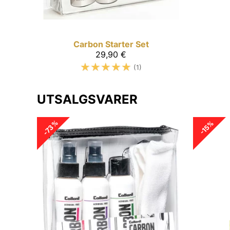
Carbon
Starter Set
29,90 €
☆
☆
☆
☆
☆
(1)
UTSALGSVARER
-73%
-15%