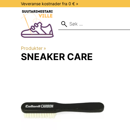
Veveranse kostnader fra 0 € »
Produkter
‪»
SNEAKER CARE