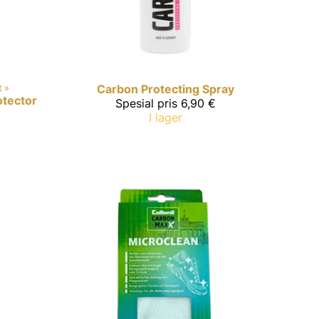
t
‪»
Carbon
Protecting Spray
otector
Spesial pris
6,90 €
I lager