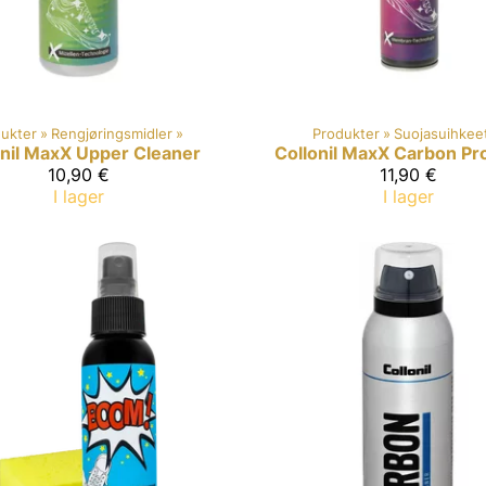
ukter
‪»
Rengjøringsmidler
‪»
Produkter
‪»
Suojasuihkee
onil MaxX
Upper Cleaner
Collonil MaxX
Carbon Pr
10,90 €
11,90 €
I lager
I lager