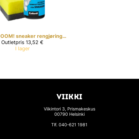
BOOM! sneaker rengjøringssett
Outletpris
13,52 €
I lager
VIIKKI
Viikintori 3, Prismakeskus
00790 Helsinki
Tlf.
040-621 1981