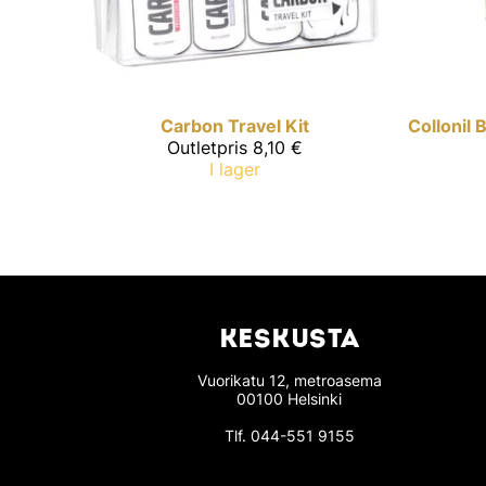
Carbon
Travel Kit
Collonil
Outletpris
8,10 €
I lager
KESKUSTA
Vuorikatu 12, metroasema
00100 Helsinki
Tlf.
044-551 9155