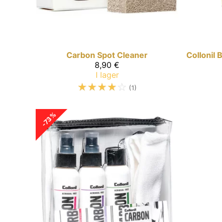
Carbon
Spot Cleaner
Collonil
8,90 €
I lager
☆
☆
☆
☆
☆
(1)
-73%