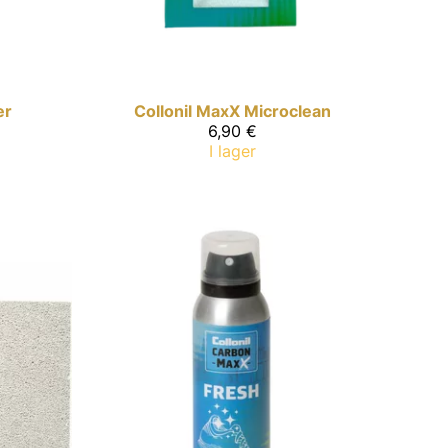
er
Collonil MaxX
Microclean
6,90 €
I lager