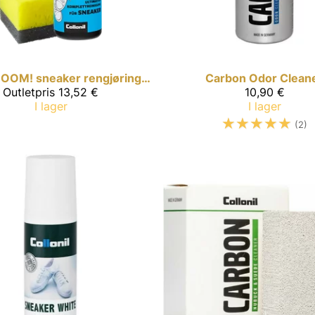
BOOM! sneaker rengjøringssett
Carbon
Odor Clean
Outletpris
13,52 €
10,90 €
I lager
I lager
☆
☆
☆
☆
☆
(2)