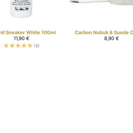
il
Sneaker White 100ml
Carbon
Nubuk & Suede C
11,90 €
8,90 €
☆
☆
☆
☆
☆
(2)