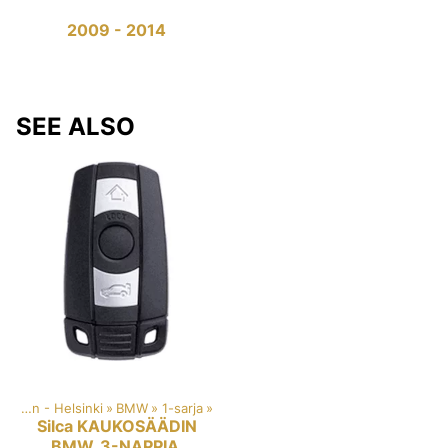
2009 - 2014
SEE ALSO
Car key duplication - Helsinki
‪»
BMW
‪»
1-sarja
‪»
Silca
KAUKOSÄÄDIN
BMW, 3-NAPPIA