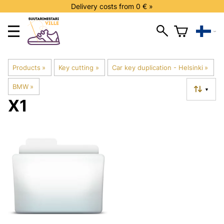
Delivery costs from 0 € »
Products
‪»
Key cutting
‪»
Car key duplication - Helsinki
‪»
BMW
‪»
▼
X1