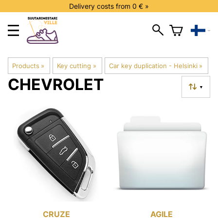
Delivery costs from 0 € »
Products
‪»
Key cutting
‪»
Car key duplication - Helsinki
‪»
CHEVROLET
▼
CRUZE
AGILE