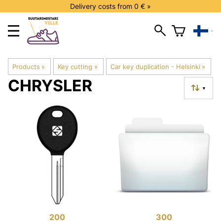
Delivery costs from 0 € »
Products
‪»
Key cutting
‪»
Car key duplication - Helsinki
‪»
CHRYSLER
▼
200
300