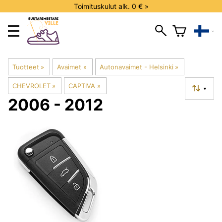
Toimituskulut alk. 0 € »
Tuotteet
‪»
Avaimet
‪»
Autonavaimet - Helsinki
‪»
CHEVROLET
‪»
CAPTIVA
‪»
▼
2006 - 2012