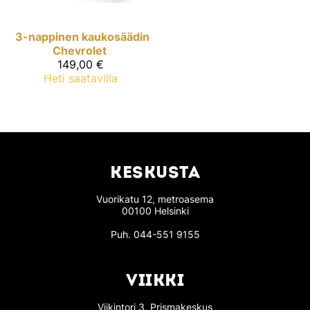
3-nappinen kaukosäädin
Chevrolet
149,00 €
Heti saatavilla
KESKUSTA
Vuorikatu 12, metroasema
00100 Helsinki
Puh.
044-551 9155
VIIKKI
Viikintori 3, Prismakeskus