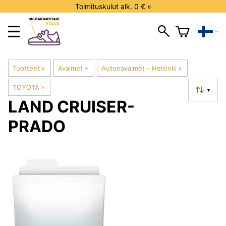
Toimituskulut alk. 0 € »
Tuotteet
‪»
Avaimet
‪»
Autonavaimet - Helsinki
‪»
TOYOTA
‪»
▼
LAND CRUISER-
PRADO