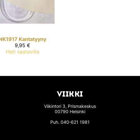
NK1917
Kantatyyny
9,95 €
Heti saatavilla
VIIKKI
Viikintori 3, Prismakeskus
00790 Helsinki
Puh.
040-621 1981