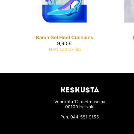
Bama
Gel Heel Cushions
9,90 €
Heti saatavilla
KESKUSTA
Vuorikatu 12, metroasema
00100 Helsinki
Puh.
044-551 9155