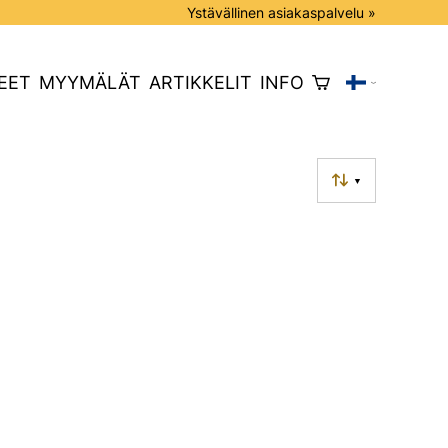
Ystävällinen asiakaspalvelu »
EET
MYYMÄLÄT
ARTIKKELIT
INFO
▼