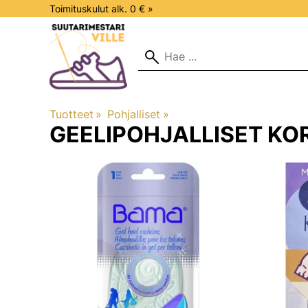
Toimituskulut alk. 0 € »
Tuotteet
‪»
Pohjalliset
‪»
GEELIPOHJALLISET KO