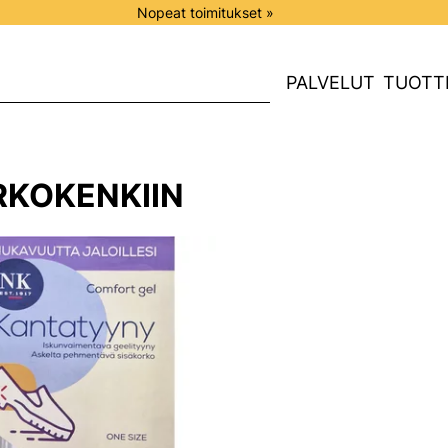
Nopeat toimitukset »
PALVELUT
TUOTT
RKOKENKIIN