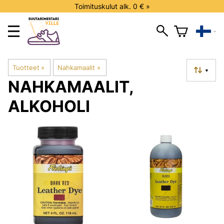
Toimituskulut alk. 0 € »
Tuotteet
‪»
Nahkamaalit
‪»
▼
NAHKAMAALIT,
ALKOHOLI