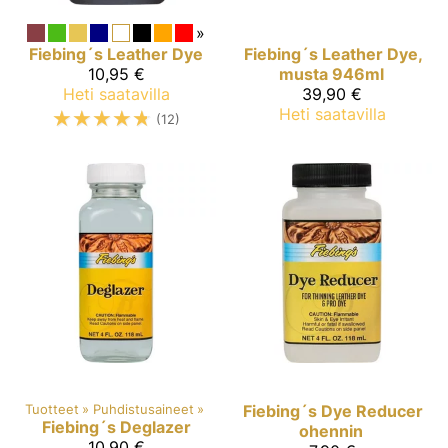
»
Fiebing´s
Leather Dye
Fiebing´s
Leather Dye,
10,95 €
musta 946ml
Heti saatavilla
39,90 €
☆
☆
☆
☆
☆
Heti saatavilla
(12)
Tuotteet
‪»
Puhdistusaineet
‪»
Fiebing´s
Dye Reducer
Fiebing´s
Deglazer
ohennin
10,90 €