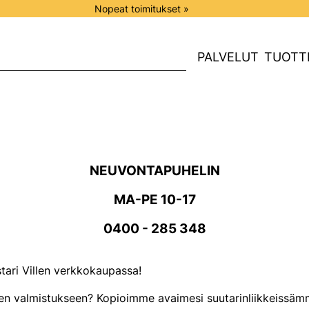
Nopeat toimitukset »
PALVELUT
TUOTT
NEUVONTAPUHELIN
MA-PE 10-17
0400 - 285 348
tari Villen verkkokaupassa!
n valmistukseen? Kopioimme avaimesi suutarinliikkeissämme