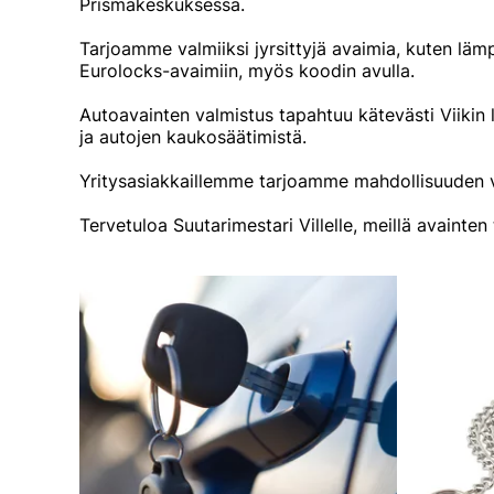
Prismakeskuksessa.
Tarjoamme valmiiksi jyrsittyjä avaimia, kuten lä
Eurolocks-avaimiin, myös koodin avulla.
Autoavainten valmistus tapahtuu kätevästi Viikin
ja autojen kaukosäätimistä.
Yritysasiakkaillemme tarjoamme mahdollisuuden v
Tervetuloa Suutarimestari Villelle, meillä avainte