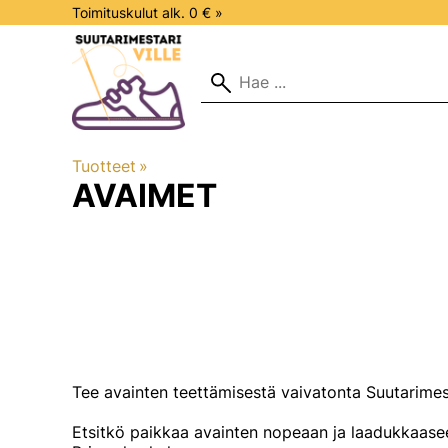
Toimituskulut alk. 0 € »
Tuotteet
‪»
AVAIMET
Tee avainten teettämisestä vaivatonta Suutarimes
Etsitkö paikkaa avainten nopeaan ja laadukkaasee