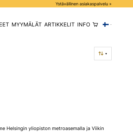
Ystävällinen asiakaspalvelu »
EET
MYYMÄLÄT
ARTIKKELIT
INFO
▼
 Helsingin yliopiston metroasemalla ja Viikin