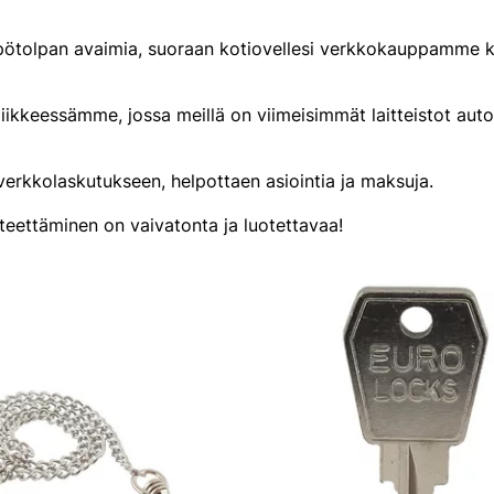
mpötolpan avaimia, suoraan kotiovellesi verkkokauppamme k
 liikkeessämme, jossa meillä on viimeisimmät laitteistot a
erkkolaskutukseen, helpottaen asiointia ja maksuja.
n teettäminen on vaivatonta ja luotettavaa!